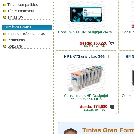
Tintas compatibles
Tóner impresora
Tintas UV
Ofimática Gráfica
Consumibles HP Designjet Z6/Z9+
Consum
Impresoras/copiadoras
Periféricos
desde: 138,22€
Software
167,25€ con IVA
HP Nº772 gris claro 300ml.
HP N
Consumibles HP Designjet
Consum
Z5200PS/Z5400PS
desde: 178,60€
216,11€ con IVA
Tintas Gran Form