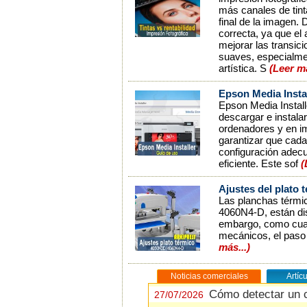
más canales de tint
final de la imagen.
correcta, ya que el
mejorar las transi
suaves, especialmen
artística. S
(Leer m
Epson Media Instal
Epson Media Install
descargar e instala
ordenadores y en im
garantizar que cada
configuración adecu
eficiente. Este sof
(
Ajustes del plato 
Las planchas térmi
4060N4-D, están dis
embargo, como cual
mecánicos, el paso 
más...)
Noticias comerciales
Artíc
Cómo detectar un 
Cómo detectar un 
27/07/2026
27/07/2026