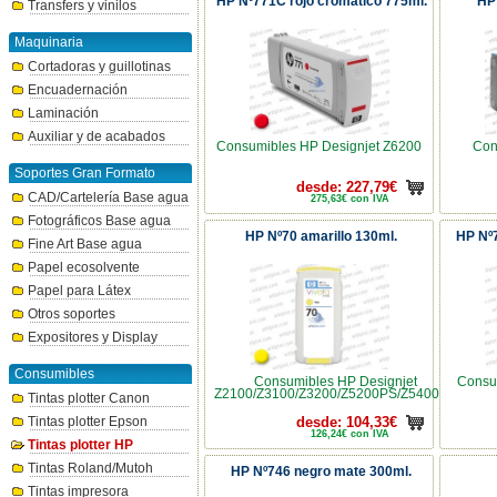
HP Nº771C rojo cromático 775ml.
HP 
Transfers y vinilos
Maquinaria
Cortadoras y guillotinas
Encuadernación
Laminación
Auxiliar y de acabados
Consumibles HP Designjet Z6200
Con
Soportes Gran Formato
desde: 227,79€
CAD/Cartelería Base agua
275,63€ con IVA
Fotográficos Base agua
HP Nº70 amarillo 130ml.
HP Nº7
Fine Art Base agua
Papel ecosolvente
Papel para Látex
Otros soportes
Expositores y Display
Consumibles
Consumibles HP Designjet
Consu
Z2100/Z3100/Z3200/Z5200PS/Z5400PS
Tintas plotter Canon
Tintas plotter Epson
desde: 104,33€
126,24€ con IVA
Tintas plotter HP
Tintas Roland/Mutoh
HP Nº746 negro mate 300ml.
Tintas impresora