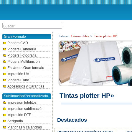
Estas en:
Consumibles
>
Tintas plotter HP
Gran Formato
Plotters CAD
Plotters Cartelería
Plotters Fotografía
Plotters Multifunción
Escáners Gran formato
Impresión UV
Plotters Corte
Accesorios y Garantías
Tintas plotter HP»
Sublimación/Personalizado
Impresión fotolitos
Impresión sublimación
Impresión DTF
Destacados
Serigrafía
Planchas y calandras