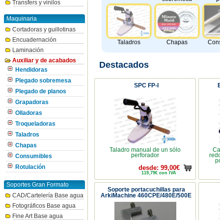
Transfers y vinilos
Maquinaria
Cortadoras y guillotinas
Encuadernación
Taladros
Chapas
Con
Laminación
Auxiliar y de acabados
Destacados
Hendidoras
Plegado sobremesa
SPC FP-I
Plegado de planos
Grapadoras
Olladoras
Troqueladoras
Taladros
Chapas
Taladro manual de un sólo
Ca
perforador
red
Consumibles
po
Rotulación
desde: 99,00€
119,79€ con IVA
Soportes Gran Formato
Soporte portacuchillas para
CAD/Cartelería Base agua
ArkiMachine 460CPE/480E/500E
Fotográficos Base agua
Fine Art Base agua