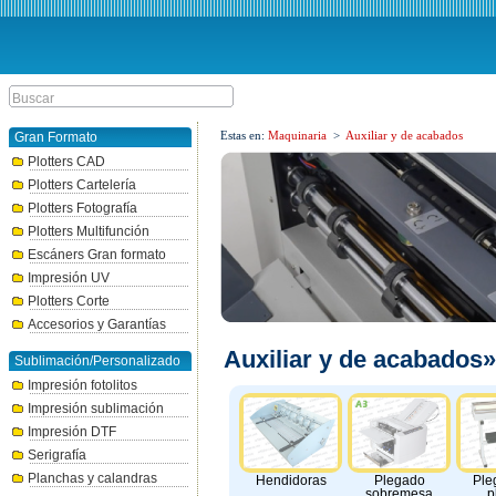
Estas en:
Maquinaria
>
Auxiliar y de acabados
Gran Formato
Plotters CAD
Plotters Cartelería
Plotters Fotografía
Plotters Multifunción
Escáners Gran formato
Impresión UV
Plotters Corte
Accesorios y Garantías
Auxiliar y de acabados»
Sublimación/Personalizado
Impresión fotolitos
Impresión sublimación
Impresión DTF
Serigrafía
Planchas y calandras
Hendidoras
Plegado
Ple
sobremesa
p