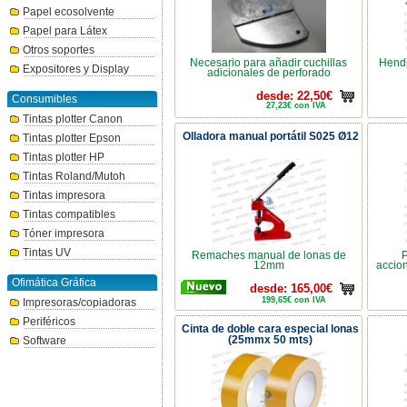
Papel ecosolvente
Papel para Látex
Otros soportes
Necesario para añadir cuchillas
Hendi
Expositores y Display
adicionales de perforado
desde: 22,50€
Consumibles
27,23€ con IVA
Tintas plotter Canon
Olladora manual portátil S025 Ø12
Tintas plotter Epson
Tintas plotter HP
Tintas Roland/Mutoh
Tintas impresora
Tintas compatibles
Tóner impresora
Tintas UV
Remaches manual de lonas de
P
12mm
accio
Ofimática Gráfica
desde: 165,00€
199,65€ con IVA
Impresoras/copiadoras
Periféricos
Cinta de doble cara especial lonas
(25mmx 50 mts)
Software