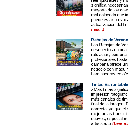
reemplazables y mue
significa necesaria
mayoría de los caso
mal colocado que im
puede estar provoca
actualización del f
más...)
Rebajas de Verano
Las Rebajas de Vera
descuentos en una a
rotulación, persona
profesionales hasta 
campaña ofrece una 
negocio con maquina
Laminadoras en of
Tintas Vs rentabil
¿Más tintas signifi
impresión fotográfi
más canales de tint
final de la imagen.
correcta, ya que el
mejorar las transi
suaves, especialmen
artística. S
(Leer m