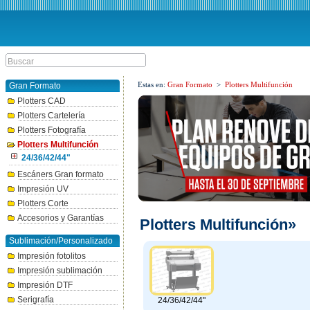
Estas en:
Gran Formato
>
Plotters Multifunción
Gran Formato
Plotters CAD
Plotters Cartelería
Plotters Fotografía
Plotters Multifunción
24/36/42/44"
Escáners Gran formato
Impresión UV
Plotters Corte
Accesorios y Garantías
Plotters Multifunción»
Sublimación/Personalizado
Impresión fotolitos
Impresión sublimación
Impresión DTF
Serigrafía
24/36/42/44"