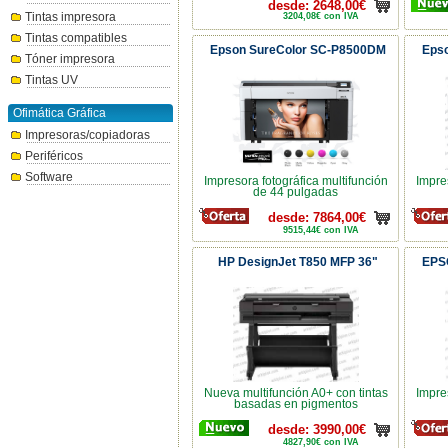
desde: 2648,00€
Tintas impresora
3204,08€ con IVA
Tintas compatibles
Epson SureColor SC-P8500DM
Eps
Tóner impresora
Tintas UV
Ofimática Gráfica
Impresoras/copiadoras
Periféricos
Software
Impresora fotográfica multifunción
Impre
de 44 pulgadas
desde: 7864,00€
9515,44€ con IVA
HP DesignJet T850 MFP 36"
EPS
Nueva multifunción A0+ con tintas
Impre
basadas en pigmentos
desde: 3990,00€
4827,90€ con IVA