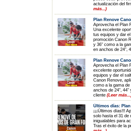
actualización del f
más...)
Plan Renove Canon
Aprovecha el Plan R
Una excelente oport
tus equipos y dar el 
promoción Canon Re
y 36" como a la gam
en anchos de 24", 44
Plan Renove Canon
Aprovecha el Plan R
excelente oportunid
equipos y dar el sal
Canon Renove, apli
como a la gama de c
anchos de 24", 44" y
cliente
(Leer más..
Últimos días: Pla
¡¡¡Últimos días!!! 
solo hasta el 31 de
inigualables para ac
Tras el éxito de la
más...)