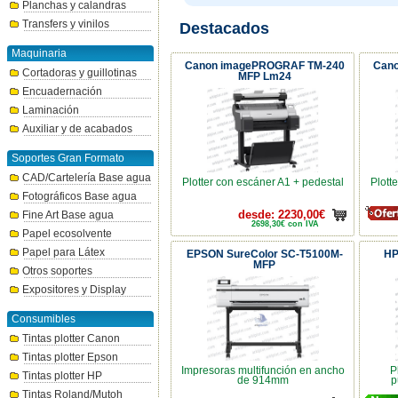
Planchas y calandras
Transfers y vinilos
Destacados
Maquinaria
Canon imagePROGRAF TM-240
Can
Cortadoras y guillotinas
MFP Lm24
Encuadernación
Laminación
Auxiliar y de acabados
Soportes Gran Formato
CAD/Cartelería Base agua
Plotter con escáner A1 + pedestal
Plott
Fotográficos Base agua
Fine Art Base agua
desde: 2230,00€
2698,30€ con IVA
Papel ecosolvente
Papel para Látex
EPSON SureColor SC-T5100M-
HP
MFP
Otros soportes
Expositores y Display
Consumibles
Tintas plotter Canon
Tintas plotter Epson
Impresoras multifunción en ancho
P
Tintas plotter HP
de 914mm
p
Tintas Roland/Mutoh