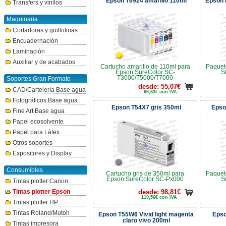
Epson T6924 amarillo 110ml
Epson 
Transfers y vinilos
Maquinaria
Cortadoras y guillotinas
Encuadernación
Laminación
Auxiliar y de acabados
Cartucho amarillo de 110ml para
Paquete
Epson SureColor SC-
S
T3000/T5000/T7000
Soportes Gran Formato
desde: 55,07€
CAD/Cartelería Base agua
66,63€ con IVA
Fotográficos Base agua
Epson T54X7 gris 350ml
Epso
Fine Art Base agua
Papel ecosolvente
Papel para Látex
Otros soportes
Expositores y Display
Consumibles
Cartucho gris de 350ml para
Paquete
Epson SureColor SC-Px000
S
Tintas plotter Canon
Tintas plotter Epson
desde: 98,81€
119,56€ con IVA
Tintas plotter HP
Tintas Roland/Mutoh
Epson T55W6 Vivid light magenta
Epso
claro vivo 200ml
Tintas impresora