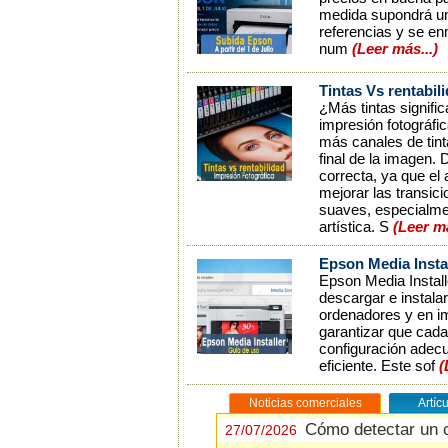
medida supondrá un
referencias y se en
num
(Leer más...)
Tintas Vs rentabil
¿Más tintas signifi
impresión fotográfi
más canales de tint
final de la imagen.
correcta, ya que el
mejorar las transi
suaves, especialmen
artística. S
(Leer m
Epson Media Instal
Epson Media Install
descargar e instala
ordenadores y en im
garantizar que cada
configuración adecu
eficiente. Este sof
(
Noticias comerciales
Artíc
Cómo detectar un 
Cómo detectar un 
27/07/2026
27/07/2026