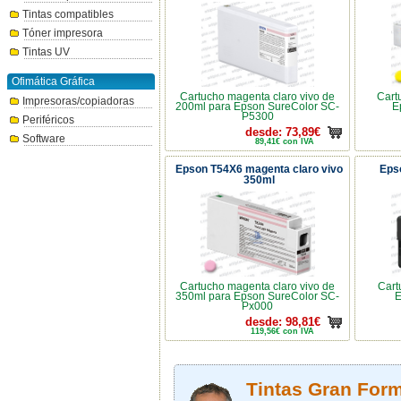
Tintas compatibles
Tóner impresora
Tintas UV
Ofimática Gráfica
Cartucho magenta claro vivo de
Cart
Impresoras/copiadoras
200ml para Epson SureColor SC-
E
P5300
Periféricos
desde: 73,89€
Software
89,41€ con IVA
Epson T54X6 magenta claro vivo
Eps
350ml
Cartucho magenta claro vivo de
Cart
350ml para Epson SureColor SC-
E
Px000
desde: 98,81€
119,56€ con IVA
Tintas Gran Form