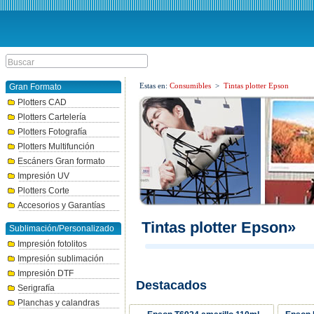
Estas en:
Consumibles
>
Tintas plotter Epson
Gran Formato
Plotters CAD
Plotters Cartelería
Plotters Fotografía
Plotters Multifunción
Escáners Gran formato
Impresión UV
Plotters Corte
Accesorios y Garantías
Tintas plotter Epson»
Sublimación/Personalizado
Impresión fotolitos
Impresión sublimación
Impresión DTF
Destacados
Serigrafía
Planchas y calandras