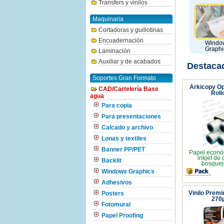
Transfers y vinilos
Maquinaria
Cortadoras y guillotinas
Encuadernación
Windo
Graphi
Laminación
Auxiliar y de acabados
Destaca
Soportes Gran Formato
Arkicopy O
CAD/Cartelería Base
Roll
agua
Para copia
Para presentaciones
Calcado y archivo
Lonas y textiles
Banner PP/PET
Papel econó
inkjet de
Backlit
bosquej
Windows Graphics
Adhesivos
Vinilo Prem
Posters
270
Fotomural
Papel Proofing