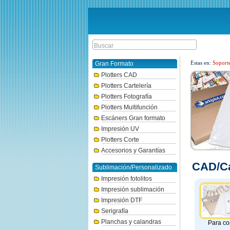
Estas en:
Soport
Gran Formato
Plotters CAD
Plotters Cartelería
Plotters Fotografía
Plotters Multifunción
Escáners Gran formato
Impresión UV
Plotters Corte
Accesorios y Garantías
CAD/Ca
Sublimación/Personalizado
Impresión fotolitos
Impresión sublimación
Impresión DTF
Serigrafía
Planchas y calandras
Para co