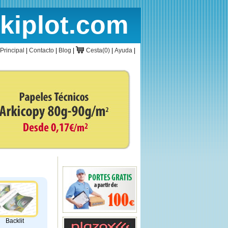
rkiplot.com
cio
Cesta
Principal
|
Contacto
|
Blog
|
Cesta(0)
|
Ayuda
|
Backlit