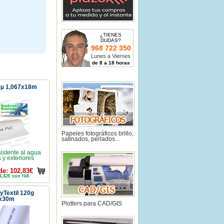
¿TIENES
DUDAS?
968 722 350
Lunes a Viernes
de 8 a 18 horas
5µ 1,067x18m
Papeles fotográficos brillo,
satinados, perlados...
istente al agua
s y exteriores
de: 102,83€
4,42€ con IVA
lyTextil 120g
8x30m
Plotters para CAD/GIS