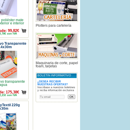
 poliéster mate
terior e interior
Plotters para cartelería
sde: 99,82€
0,78€ con IVA
ivo Transparente
914x30m
Maquinaria de corte, papel
foam, tarjetas
BOLETIN INFORMATIVO
ivo transparente
¿DESEA RECIBIR
agua
NUESTRAS OFERTAS?
Inscribase a nuestros boletines
y reciba información exclusiva
de: 175,38€
2,21€ con IVA
lyTextil 220g
8x30m