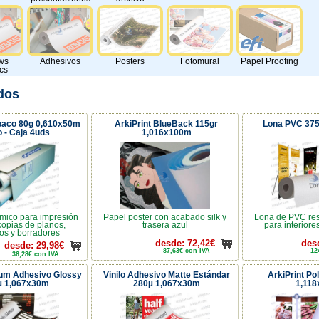
ws
Adhesivos
Posters
Fotomural
Papel Proofing
cs
dos
paco 80g 0,610x50m
ArkiPrint BlueBack 115gr
Lona PVC 37
o - Caja 4uds
1,016x100m
mico para impresión
Papel poster con acabado silk y
Lona de PVC res
 copias de planos,
trasera azul
para interiore
os y borradores
desde: 72,42€
des
desde: 29,98€
87,63€ con IVA
12
36,28€ con IVA
ium Adhesivo Glossy
Vinilo Adhesivo Matte Estándar
ArkiPrint Po
µ 1,067x30m
280µ 1,067x30m
1,11