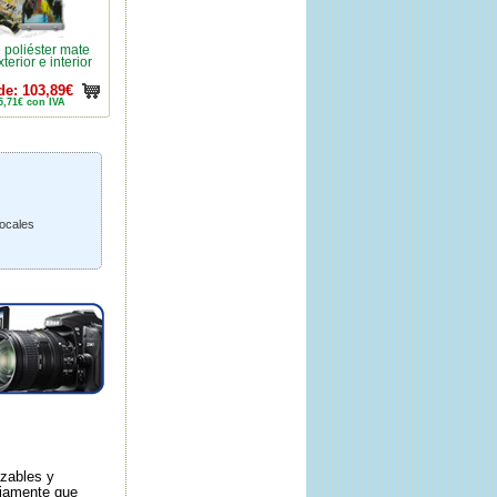
 poliéster mate
terior e interior
de: 103,89€
5,71€ con IVA
locales
azables y
riamente que