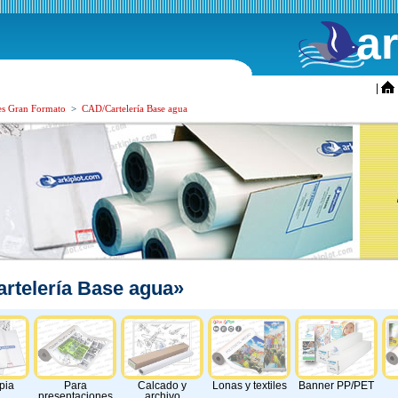
a
ini
|
es Gran Formato
>
CAD/Cartelería Base agua
rtelería Base agua»
pia
Para
Calcado y
Lonas y textiles
Banner PP/PET
presentaciones
archivo