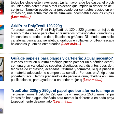
todos los chips estén averiados. En la mayoría de los casos, el prob
un único chip defectuoso o mal colocado que impide la detección del 
conjunto. También puede estar provocado por contactos sucios en el 
impresión, una actualización del firmware incompatible con los chips 
(Leer más...)
ArkiPrint PolyTextil 120/220g
Te presentamos ArkiPrint PolyTextil de 120 o 220 gramos, un tejido de
blanco mate creado para ofrecer resultados profesionales, duraderos 
impecables en todo tipo de aplicaciones gráficas. Diseñado para apli
cartelería, pancartas, señalética, gráficos enrollables o roll-up, escap
balconeras y lienzos enmarcados
(Leer más...)
Guía de papeles para planos y cartelería: ¿Cuál necesito?
A veces entrar en nuestro catálogo puede parecer un auténtico desaf
con una gran variedad de soportes diseñados para distintos tipos de t
técnicas de impresión, acabados, texturas y formatos, lo que puede h
el material adecuado no siempre sea sencillo. Por eso, en Arkiplot q
ponértelo fácil. Hemos preparado esta pequeña guía, dividida en vari
publicaciones, para ayudarte a entender mejor q
(Leer más...)
TrueColor 220g y 250g: el papel que transforma tus impre
Te presentamos TrueColor 220 gramos y TrueColor 250 gramos, el pa
impresión base agua diseñado para marcar la diferencia en cada proy
Especialmente desarrollado
(Leer más...)