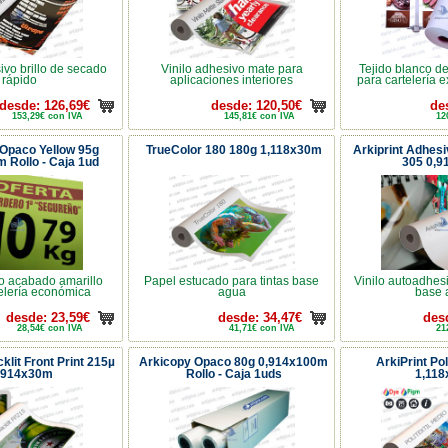
ivo brillo de secado
Vinilo adhesivo mate para
Tejido blanco de
rápido
aplicaciones interiores
para cartelería ex
desde: 126,69€
desde: 120,50€
de
153,29€ con IVA
145,81€ con IVA
12
Opaco Yellow 95g
TrueColor 180 180g 1,118x30m
Arkiprint Adhes
 Rollo - Caja 1ud
305 0,
o acabado amarillo
Papel estucado para tintas base
Vinilo autoadhes
elería económica
agua
base 
desde: 23,59€
desde: 34,47€
des
28,54€ con IVA
41,71€ con IVA
21
klit Front Print 215µ
Arkicopy Opaco 80g 0,914x100m
ArkiPrint Po
,914x30m
Rollo - Caja 1uds
1,11