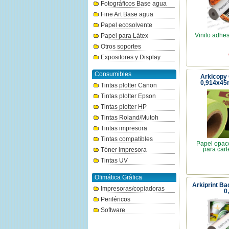
Fotográficos Base agua
Fine Art Base agua
Papel ecosolvente
Vinilo adhes
Papel para Látex
Otros soportes
Expositores y Display
Consumibles
Arkicopy 
0,914x45m
Tintas plotter Canon
Tintas plotter Epson
Tintas plotter HP
Tintas Roland/Mutoh
Tintas impresora
Tintas compatibles
Papel opac
para cart
Tóner impresora
Tintas UV
Ofimática Gráfica
Arkiprint Bac
Impresoras/copiadoras
0
Periféricos
Software