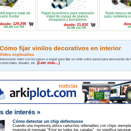
cklit blanco mate de
Papel económico para impresión
Tejido blanco de
esión frontal
inkjet de copias de planos,
para cartelería ex
bosquejos y borradores
desde: 129,29€
des
desde: 21,81€
156,44€ con IVA
12
26,39€ con IVA
Cómo fijar vinilos decorativos en interior
Video explicativo
Interesante video con los pasos a seguir para fijar un vinilo sobre pared para decoración de 
(Leer más...)
comerciales, lineales, etc.
s de interés »
Cómo detectar un chip defectuoso
Cuando una impresora utiliza cartuchos rellenables con chips reempl
muestra el mensaje "Error en todos los canales", no significa necesa