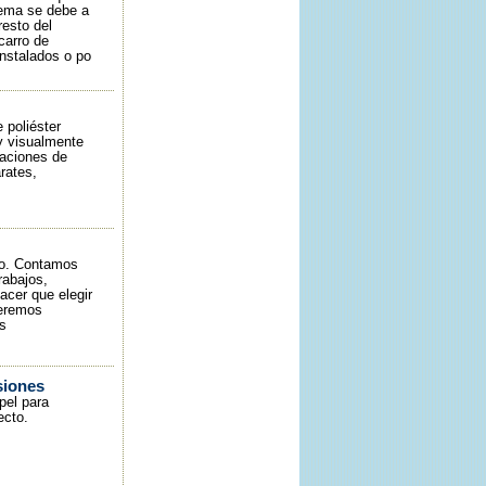
lema se debe a
resto del
carro de
instalados o po
 poliéster
y visualmente
caciones de
arates,
ío. Contamos
rabajos,
acer que elegir
ueremos
as
siones
pel para
ecto.