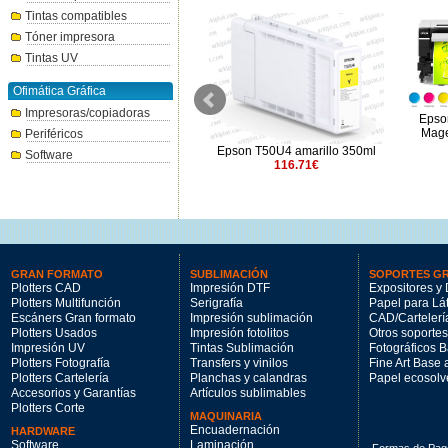
Tintas compatibles
Tóner impresora
Tintas UV
Ofimática Gráfica
Impresoras/copiadoras
Epso
Mage
Periféricos
Epson UltraChrome RS
Epson T50U4 amarillo 350ml
Software
T45U700 Optimizer (2x1,5 l.)
116.71€
330.75€
GRAN FORMATO
SUBLIMACIÓN
SOPORTES G
Plotters CAD
Impresión DTF
Expositores y 
Plotters Multifunción
Serigrafía
Papel para Lá
Escáners Gran formato
Impresión sublimación
CAD/Cartelerí
Plotters Usados
Impresión fotolitos
Otros soportes
Impresión UV
Tintas Sublimación
Fotográficos 
Plotters Fotografía
Transfers y vinilos
Fine Art Base
Plotters Cartelería
Planchas y calandras
Papel ecosolv
Accesorios y Garantías
Artículos sublimables
Plotters Corte
MAQUINARIA
Encuadernación
HARDWARE
Software
Laminación