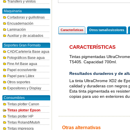
Transfers y vinilos
Maquinaria
Cortadoras y guillotinas
Encuadernación
Laminación
Características
Otros tamaños/colores
Auxiliar y de acabados
Soportes Gran Formato
CARACTERÍSTICAS
CAD/Cartelería Base agua
Tintas pigmentadas UltraChrome
Fotográficos Base agua
T5405. Capacidad 700ml.
Fine Art Base agua
Papel ecosolvente
Resultados duraderos y de alt
Papel para Látex
La tinta UltraChrome XD2 de Eps
Otros soportes
calidad y duraderas con negros 
Expositores y Display
Esta tinta pigmentada es resiste
copias para uso en exteriores du
Consumibles
Tintas plotter Canon
Tintas plotter Epson
Tintas plotter HP
Tintas Roland/Mutoh
Otras alternativas
Tintas impresora