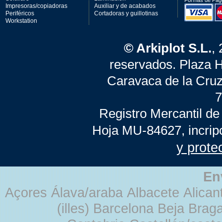
Formas de Pag
Impresoras/copiadoras
Auxiliar y de acabados
Periféricos
Cortadoras y guillotinas
Workstation
© Arkiplot S.L.
,
reservados. Plaza 
Caravaca de la Cruz
7
Registro Mercantil de
Hoja MU-84627, incrip
y prote
En
Açores Álava/araba Albacete Alicant
(illes) Barcelona Beja Br