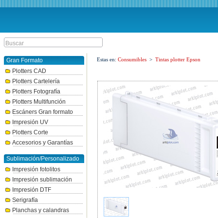
Estas en:
Consumibles
>
Tintas plotter Epson
Gran Formato
Plotters CAD
Plotters Cartelería
Plotters Fotografía
Plotters Multifunción
Escáners Gran formato
Impresión UV
Plotters Corte
Accesorios y Garantías
Sublimación/Personalizado
Impresión fotolitos
Impresión sublimación
Impresión DTF
Serigrafía
Planchas y calandras